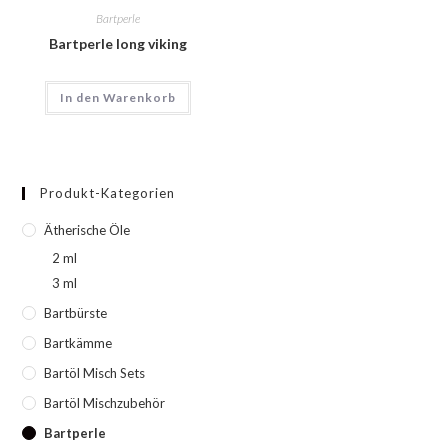
Bartperle
Bartperle long viking
In den Warenkorb
Produkt-Kategorien
Ätherische Öle
2 ml
3 ml
Bartbürste
Bartkämme
Bartöl Misch Sets
Bartöl Mischzubehör
Bartperle