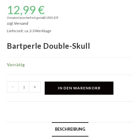
12,99
€
Umsatzsteuerbefreit gemäß UStG §19
zzgl.
Versand
Lieferzeit: ca. 2-3 Werktage
Bartperle Double-Skull
Vorrätig
Bartperle
-
+
IN DEN WARENKORB
Double-
Skull
Menge
BESCHREIBUNG