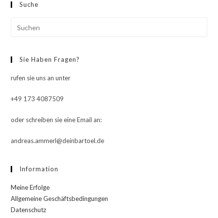
Suche
clo
the
Pre
sea
Esc
pan
to
Sie Haben Fragen?
clo
the
rufen sie uns an unter
sea
pan
+49 173 4087509
oder schreiben sie eine Email an:
andreas.ammerl@deinbartoel.de
Information
Meine Erfolge
Allgemeine Geschäftsbedingungen
Datenschutz