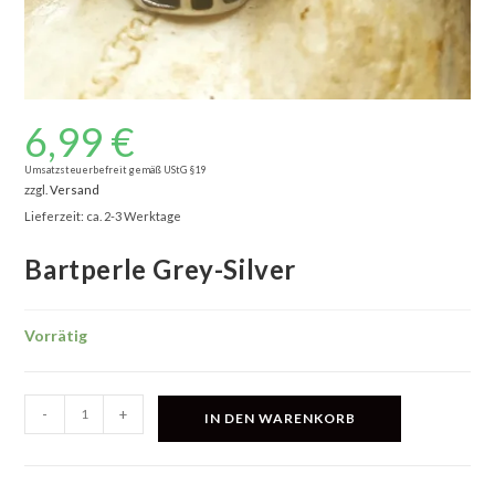
6,99
€
Umsatzsteuerbefreit gemäß UStG §19
zzgl.
Versand
Lieferzeit: ca. 2-3 Werktage
Bartperle Grey-Silver
Vorrätig
Bartperle
-
+
IN DEN WARENKORB
Grey-
Silver
Menge