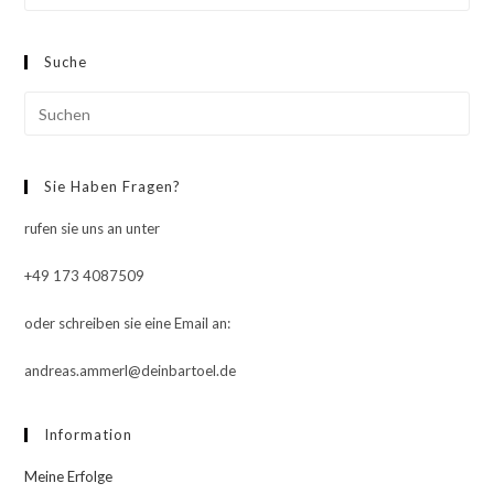
Esc
to
Suche
clo
the
Pre
sea
Esc
pan
to
Sie Haben Fragen?
clo
the
rufen sie uns an unter
sea
pan
+49 173 4087509
oder schreiben sie eine Email an:
andreas.ammerl@deinbartoel.de
Information
Meine Erfolge