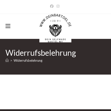
Zum
Inhalt
springen
Widerrufsbelehrung
>
Widerrufsbelehrung