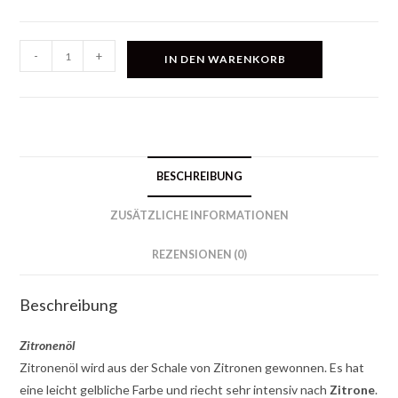
Zitronenöl
-
+
IN DEN WARENKORB
Menge
BESCHREIBUNG
ZUSÄTZLICHE INFORMATIONEN
REZENSIONEN (0)
Beschreibung
Zitronenöl
Zitronenöl wird aus der Schale von Zitronen gewonnen. Es hat
eine leicht gelbliche Farbe und riecht sehr intensiv nach
Zitrone
.