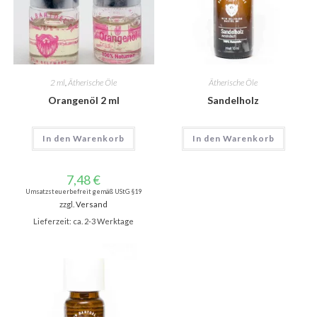
2 ml
,
Ätherische Öle
Ätherische Öle
Orangenöl 2 ml
Sandelholz
In den Warenkorb
In den Warenkorb
7,48
€
Umsatzsteuerbefreit gemäß UStG §19
zzgl.
Versand
Lieferzeit: ca. 2-3 Werktage