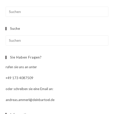
Pre
Esc
to
Suche
clo
the
Pre
sea
Esc
pan
to
Sie Haben Fragen?
clo
the
rufen sie uns an unter
sea
pan
+49 173 4087509
oder schreiben sie eine Email an:
andreas.ammerl@deinbartoel.de