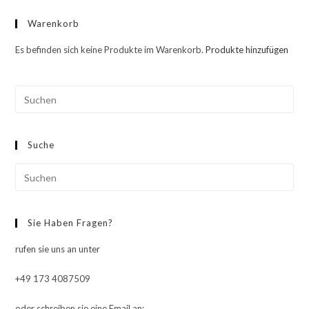
Warenkorb
Es befinden sich keine Produkte im Warenkorb.
Produkte hinzufügen
Pre
Esc
to
Suche
clo
the
Pre
sea
Esc
pan
to
Sie Haben Fragen?
clo
the
rufen sie uns an unter
sea
pan
+49 173 4087509
oder schreiben sie eine Email an: