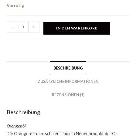
Bewertet mit
1
Vorrätig
5.00
von 5,
basierend
auf
Orangenöl
-
+
Kundenbewe
IN DEN WARENKORB
Menge
rtung
BESCHREIBUNG
ZUSÄTZLICHE INFORMATIONEN
REZENSIONEN (1)
Beschreibung
Orangenöl
Die Orangen-Fruchtschalen sind ein Nebenprodukt der O-