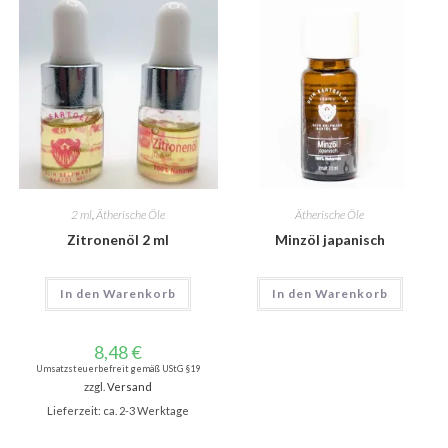
2 ml
,
Ätherische Öle
Ätherische Öle
Zitronenöl 2 ml
Minzöl japanisch
In den Warenkorb
In den Warenkorb
8,48
€
Umsatzsteuerbefreit gemäß UStG §19
zzgl.
Versand
Lieferzeit: ca. 2-3 Werktage