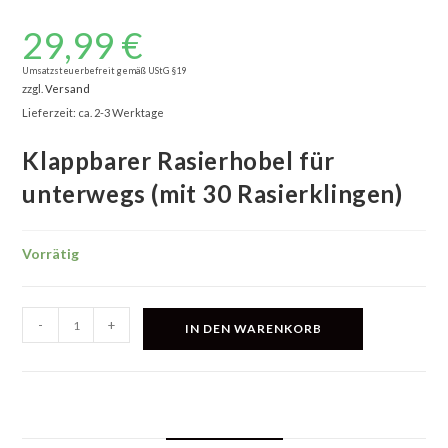
29,99
€
Umsatzsteuerbefreit gemäß UStG §19
zzgl.
Versand
Lieferzeit: ca. 2-3 Werktage
Klappbarer Rasierhobel für
unterwegs (mit 30 Rasierklingen)
Vorrätig
Klappbarer
-
+
IN DEN WARENKORB
Rasierhobel
für
unterwegs
(mit
30