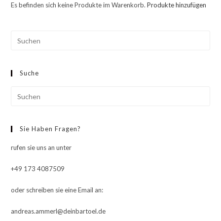
Es befinden sich keine Produkte im Warenkorb.
Produkte hinzufügen
Pre
Esc
to
Suche
clo
the
Pre
sea
Esc
pan
to
Sie Haben Fragen?
clo
the
rufen sie uns an unter
sea
pan
+49 173 4087509
oder schreiben sie eine Email an:
andreas.ammerl@deinbartoel.de