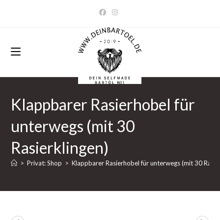
Zum
Inhalt
springen
Klappbarer Rasierhobel für
unterwegs (mit 30
Rasierklingen)
>
Privat: Shop
>
Klappbarer Rasierhobel für unterwegs (mit 30 Rasie