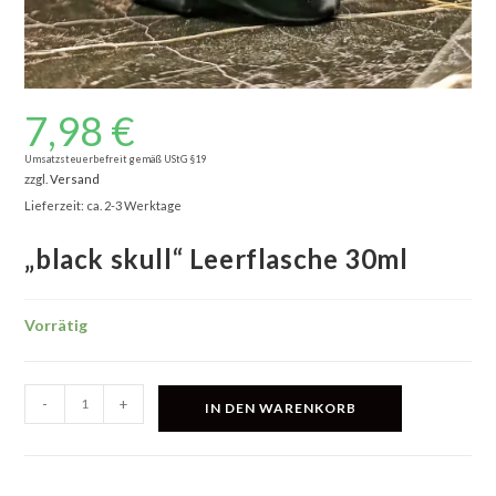
7,98
€
Umsatzsteuerbefreit gemäß UStG §19
zzgl.
Versand
Lieferzeit: ca. 2-3 Werktage
„black skull“ Leerflasche 30ml
Vorrätig
"black
-
+
IN DEN WARENKORB
skull"
Leerflasche
30ml