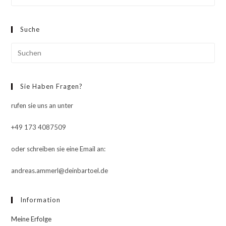
Esc
to
Suche
clo
the
Pre
sea
Esc
pan
to
Sie Haben Fragen?
clo
the
rufen sie uns an unter
sea
pan
+49 173 4087509
oder schreiben sie eine Email an:
andreas.ammerl@deinbartoel.de
Information
Meine Erfolge