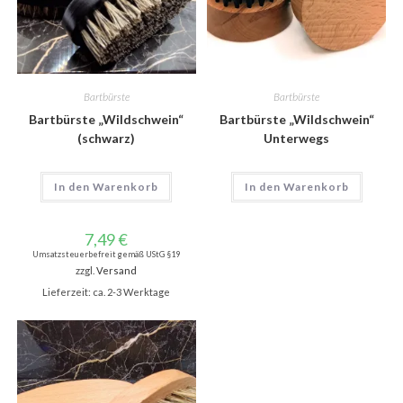
Bartbürste
Bartbürste
Bartbürste „Wildschwein“
Bartbürste „Wildschwein“
(schwarz)
Unterwegs
In den Warenkorb
In den Warenkorb
7,49
€
Umsatzsteuerbefreit gemäß UStG §19
zzgl.
Versand
Lieferzeit: ca. 2-3 Werktage