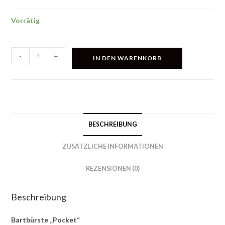
Vorrätig
Bartbürste
-
+
IN DEN WARENKORB
"Pocket"
Menge
BESCHREIBUNG
ZUSÄTZLICHE INFORMATIONEN
REZENSIONEN (0)
Beschreibung
Bartbürste „Pocket“