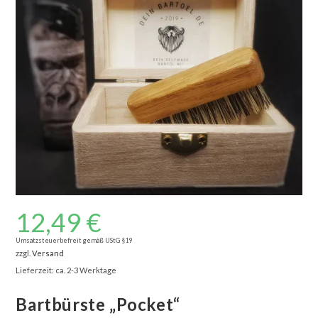
🔍
12,49
€
Umsatzsteuerbefreit gemäß UStG §19
zzgl.
Versand
Lieferzeit: ca. 2-3 Werktage
Bartbürste „Pocket“