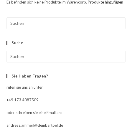
Es befinden sich keine Produkte im Warenkorb.
Produkte hinzufügen
Pre
Esc
to
Suche
clo
the
Pre
sea
Esc
pan
to
Sie Haben Fragen?
clo
the
rufen sie uns an unter
sea
pan
+49 173 4087509
oder schreiben sie eine Email an:
andreas.ammerl@deinbartoel.de