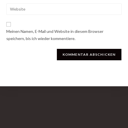
Benutzernamen
E-
Gib
zum
Mail-
deine
Kommentieren
Adresse
Website-
ein
zum
URL
Meinen Namen, E-Mail und Website in diesem Browser
Kommentieren
ein
speichern, bis ich wieder kommentiere.
ein
(optional)