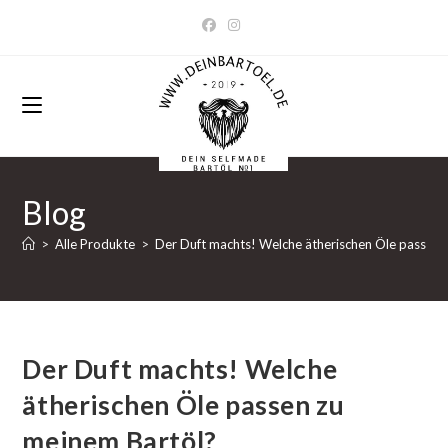
Zum
Inhalt
springen
Blog
>
Alle Produkte
>
Der Duft machts! Welche ätherischen Öle passen 
Der Duft machts! Welche
ätherischen Öle passen zu
meinem Bartöl?